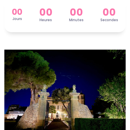
00
00
00
00
Jours
Heures
Minutes
Secondes